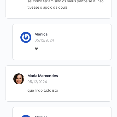
sei como teriam sido os meus partos se ru não
tivesse o apoio da doula!
Mônica
05/12/2024
❤️
Maria Marcondes
05/12/2024
que lindo tudo isto