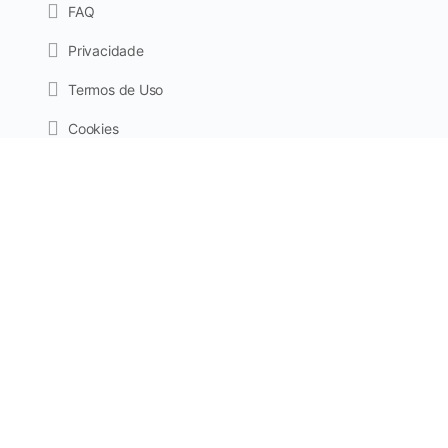
FAQ
Privacidade
Termos de Uso
Cookies
Viva a emoção de ser mãe,
superando os desafios com tranquilidade e muito amor.
2024 Assunto de Mãe. Todos os direitos reservados.
Av Anchieta, 173 - Cj 112 - Centro - Campinas - SP - CEP