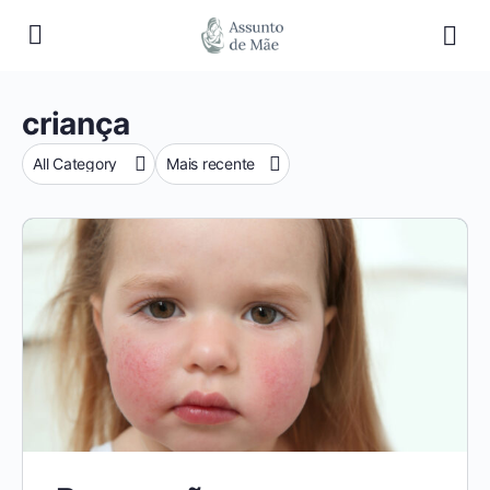
criança
Categoria
Sort
by