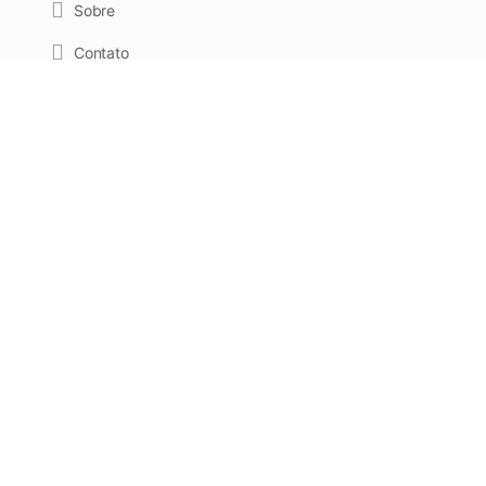
Sobre
Contato
FAQ
Privacidade
Termos de Uso
Cookies
Viva a emoção de ser mãe,
superando os desafios com tranquilidade e muito amor.