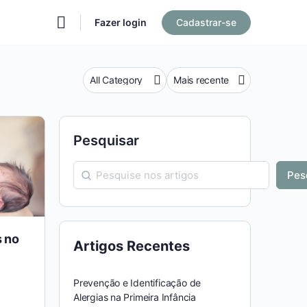
Fazer login
Cadastrar-se
Categoria
Sort
by
Pesquisar
Pes
 no
Artigos Recentes
Prevenção e Identificação de
Alergias na Primeira Infância