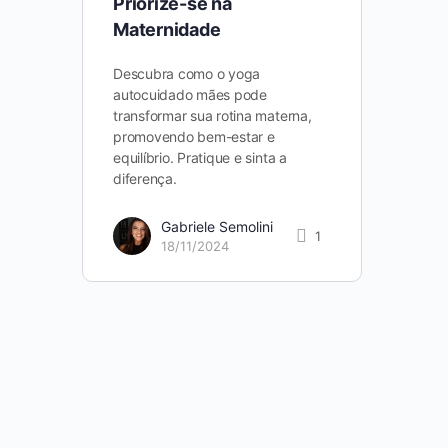
Priorize-se na
Maternidade
Descubra como o yoga
autocuidado mães pode
transformar sua rotina materna,
promovendo bem-estar e
equilíbrio. Pratique e sinta a
diferença.
Gabriele Semolini
1
18/11/2024