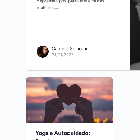
depressão pós-parto afeta muitas
mulheres,…
Gabriele Semolini
31/01/2025
Yoga e Autocuidado: