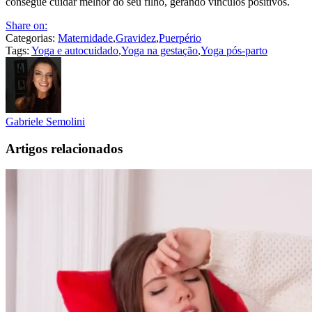
consegue cuidar melhor do seu filho, gerando vínculos positivos.
Share on:
Categorias:
Maternidade
,
Gravidez
,
Puerpério
Tags:
Yoga e autocuidado
,
Yoga na gestação
,
Yoga pós-parto
Gabriele Semolini
Artigos relacionados