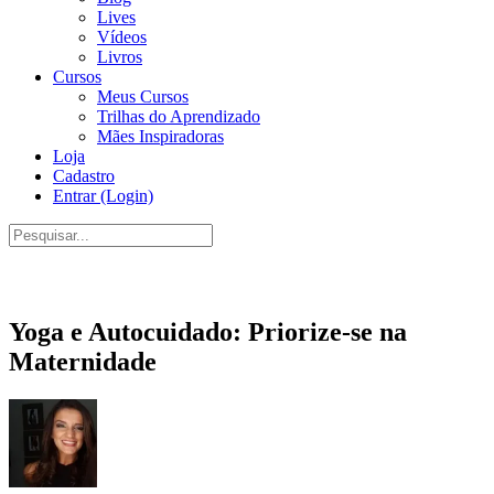
Lives
Vídeos
Livros
Cursos
Meus Cursos
Trilhas do Aprendizado
Mães Inspiradoras
Loja
Cadastro
Entrar (Login)
Pesquisar
por:
Close
search
Yoga e Autocuidado: Priorize-se na
Maternidade